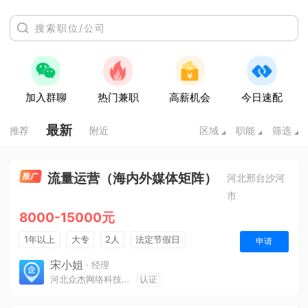
加入群聊
热门兼职
高薪机会
今日速配
最新
推荐
附近
区域
职能
筛选
流量运营（海内外媒体矩阵）
河北邢台沙河
市
8000-15000元
1年以上
大专
2人
法定节假日
申请
宋小姐
· 经理
河北众杰网络科技有限公司
认证