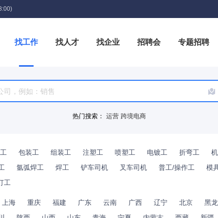
:00)
找工作
找人才
找企业
招聘会
专题招聘
箱
热门搜索：
运营
跨境电商
工
包装工
组装工
注塑工
喷塑工
电镀工
折弯工
机
工
氩弧焊工
焊工
铲车司机
叉车司机
普工/操作工
模
订工
上海
重庆
福建
广东
云南
广西
辽宁
北京
黑龙
川
陕西
山西
山东
青海
宁夏
内蒙古
西藏
新疆