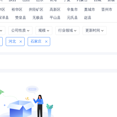
华区
裕华区
井陉矿区
高新区
辛集市
藁城市
晋州市
深泽县
赞皇县
无极县
平山县
元氏县
赵县
公司性质
规模
行业领域
更新时间
河北
石家庄