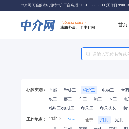
中介网-可信的求职招聘中介平台!
电话：0319-8816000 (工作日 9:00-18
首页
工具
职位类别：
全部
学徒工
锅炉工
电梯工
空调
铣工
磨工
车工
漆工
木工
电
临时工/短期工
印刷工
印刷机长
装
河北
石家庄
工作地点：
全部
河北
湖北
甘肃
贵州
海南
吉林
江西
四