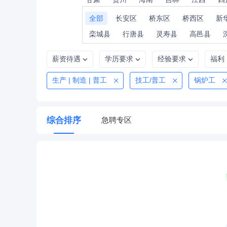
全部
长安区
桥东区
桥西区
新
栾城县
行唐县
灵寿县
高邑县
薪资待遇
学历要求
经验要求
福利
生产 | 制造 | 普工
技工/普工
锅炉工
综合排序
急聘专区