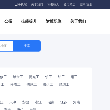
手机端
关于我们
我要招人
登记简历
登录/注册
公招
技能提升
附近职位
关于我们
地图
修工
钣金工
抛光工
铆工
钻工
钳工
具工
样衣工
切割工
搬运工
缝纫工
江
天津
安徽
浙江
湖南
江苏
河南
香港
澳门
台湾