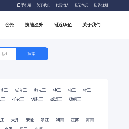
手机端
关于我们
我要招人
登记简历
登录/注册
公招
技能提升
附近职位
关于我们
地图
修工
钣金工
抛光工
铆工
钻工
钳工
具工
样衣工
切割工
搬运工
缝纫工
江
天津
安徽
浙江
湖南
江苏
河南
香港
澳门
台湾