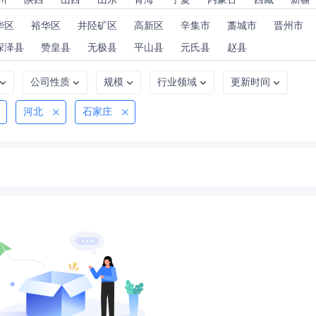
华区
裕华区
井陉矿区
高新区
辛集市
藁城市
晋州市
深泽县
赞皇县
无极县
平山县
元氏县
赵县
公司性质
规模
行业领域
更新时间
河北
石家庄