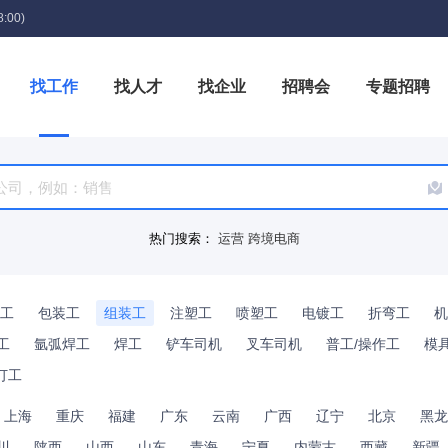
:00)
找工作
找人才
找企业
招聘会
专题招聘
箱
热门搜索：
运营
跨境电商
工
包装工
组装工
注塑工
喷塑工
电镀工
折弯工
机
工
氩弧焊工
焊工
铲车司机
叉车司机
普工/操作工
模
订工
上海
重庆
福建
广东
云南
广西
辽宁
北京
黑龙
川
陕西
山西
山东
青海
宁夏
内蒙古
西藏
新疆