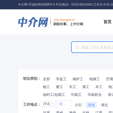
中介网-可信的求职招聘中介平台!
电话：0319-8816000 (工作日 9:00-18
首页
工具
职位类别：
全部
学徒工
锅炉工
电梯工
空调
铣工
磨工
车工
漆工
木工
电
临时工/短期工
印刷工
印刷机长
装
河北
石家庄
工作地点：
全部
河北
湖北
甘肃
贵州
海南
吉林
江西
四