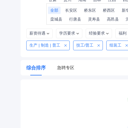
全部
长安区
桥东区
桥西区
新
栾城县
行唐县
灵寿县
高邑县
薪资待遇
学历要求
经验要求
福利
生产 | 制造 | 普工
技工/普工
组装工
综合排序
急聘专区