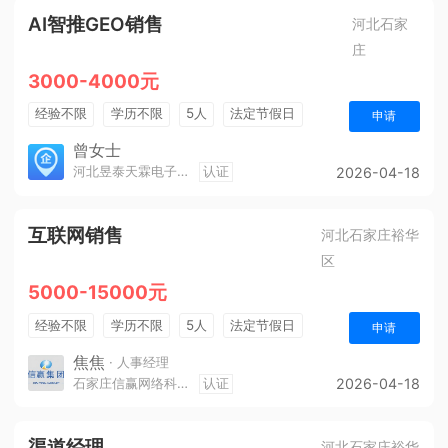
AI智推GEO销售
河北石家
庄
3000-4000元
经验不限
学历不限
5人
法定节假日
申请
销售奖金
曾女士
河北昱泰天霖电子科技有限公司
认证
2026-04-18
互联网销售
河北石家庄裕华
区
5000-15000元
经验不限
学历不限
5人
法定节假日
申请
休假制度
销售奖金
奖励计划
年终奖金
焦焦
· 人事经理
石家庄信赢网络科技有限公司
认证
2026-04-18
综合补贴
包吃住
五险一金
渠道经理
河北石家庄裕华