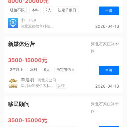
8000-20000元
经验不限
本科
2人
法定节假日
申请
休假制度
奖励计划
年终奖金
申
· 经理
河北冠瞳教育科技有限公司
2026-04-13
新媒体运营
河北石家庄裕华
区
3500-15000元
2年以上
本科
6人
法定节假日
申请
休假制度
销售奖金
奖励计划
年终奖金
李晨明
· 河北分公司
深圳华矩安侨因私出入境中介咨询服务有限公司
认证
2026-04-13
综合补贴
五险一金
移民顾问
河北石家庄裕华
区
3500-15000元