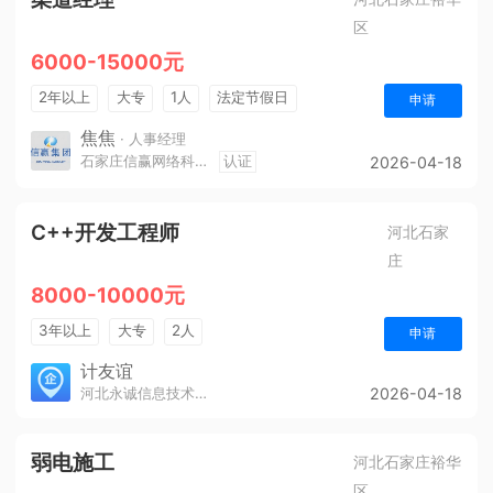
区
6000-15000元
2年以上
大专
1人
法定节假日
申请
休假制度
销售奖金
奖励计划
年终奖金
焦焦
· 人事经理
石家庄信赢网络科技有限公司
认证
2026-04-18
综合补贴
包吃住
五险一金
C++开发工程师
河北石家
庄
8000-10000元
3年以上
大专
2人
申请
计友谊
河北永诚信息技术有限公司
2026-04-18
弱电施工
河北石家庄裕华
区