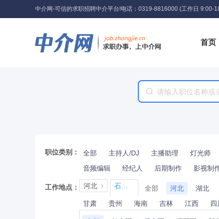
中介网-可信的求职招聘中介平台!
电话：0319-8816000 (工作日 9:00-18
首页
工具
职位类别：
全部
主持人/DJ
主播助理
灯光师
音频编辑
经纪人
后期制作
影视制
河北
石家庄
工作地点：
全部
河北
湖北
甘肃
贵州
海南
吉林
江西
四