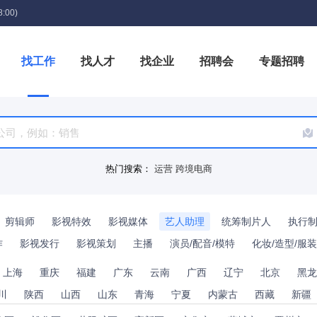
:00)
找工作
找人才
找企业
招聘会
专题招聘
箱
热门搜索：
运营
跨境电商
剪辑师
影视特效
影视媒体
艺人助理
统筹制片人
执行
作
影视发行
影视策划
主播
演员/配音/模特
化妆/造型/服装
上海
重庆
福建
广东
云南
广西
辽宁
北京
黑龙
川
陕西
山西
山东
青海
宁夏
内蒙古
西藏
新疆