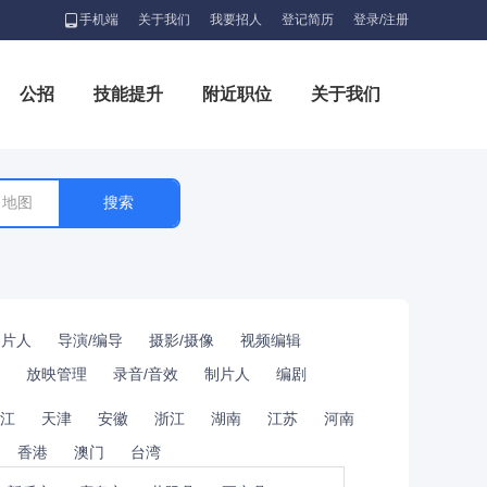
手机端
关于我们
我要招人
登记简历
登录/注册
公招
技能提升
附近职位
关于我们
地图
制片人
导演/编导
摄影/摄像
视频编辑
放映管理
录音/音效
制片人
编剧
江
天津
安徽
浙江
湖南
江苏
河南
香港
澳门
台湾