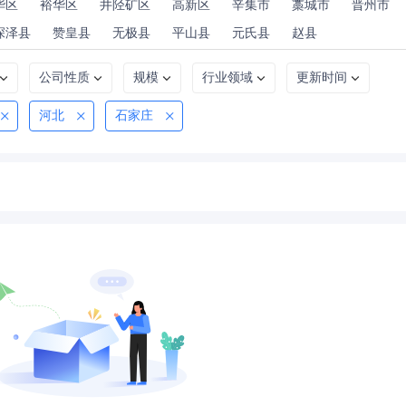
华区
裕华区
井陉矿区
高新区
辛集市
藁城市
晋州市
深泽县
赞皇县
无极县
平山县
元氏县
赵县
公司性质
规模
行业领域
更新时间
河北
石家庄