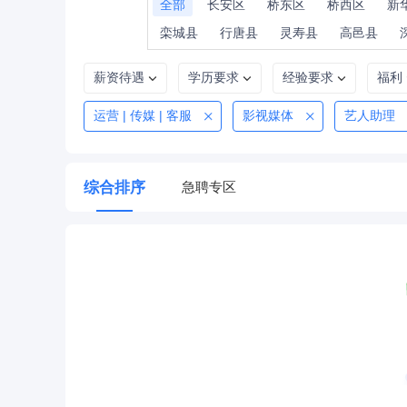
全部
长安区
桥东区
桥西区
新
栾城县
行唐县
灵寿县
高邑县
薪资待遇
学历要求
经验要求
福利
运营 | 传媒 | 客服
影视媒体
艺人助理
综合排序
急聘专区