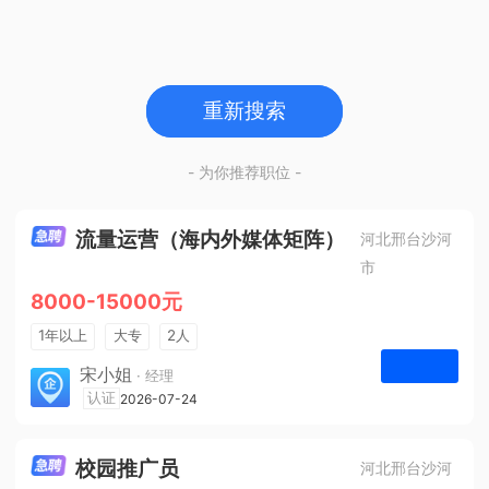
重新搜索
- 为你推荐职位 -
流量运营（海内外媒体矩阵）
河北邢台沙河
市
8000-15000元
1年以上
大专
2人
法定节假日
宋小姐
· 经理
河北众杰网络科技有限公司
认证
2026-07-24
申请
校园推广员
河北邢台沙河