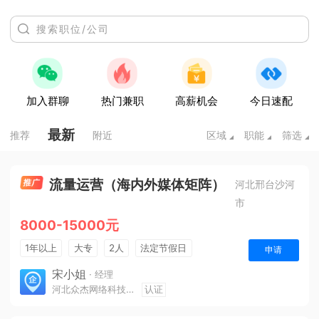
加入群聊
热门兼职
高薪机会
今日速配
最新
推荐
附近
区域
职能
筛选
流量运营（海内外媒体矩阵）
河北邢台沙河
市
8000-15000元
1年以上
大专
2人
法定节假日
申请
宋小姐
· 经理
河北众杰网络科技有限公司
认证