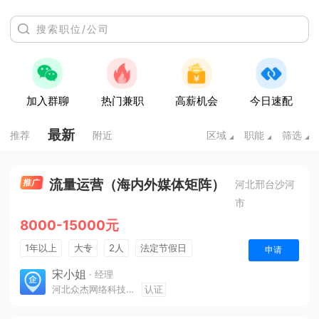
加入群聊
热门兼职
高薪机会
今日速配
最新
推荐
附近
区域
职能
筛选
流量运营（海内外媒体矩阵）
河北邢台沙河
市
8000-15000元
1年以上
大专
2人
法定节假日
申请
宋小姐
· 经理
河北众杰网络科技有限公司
认证