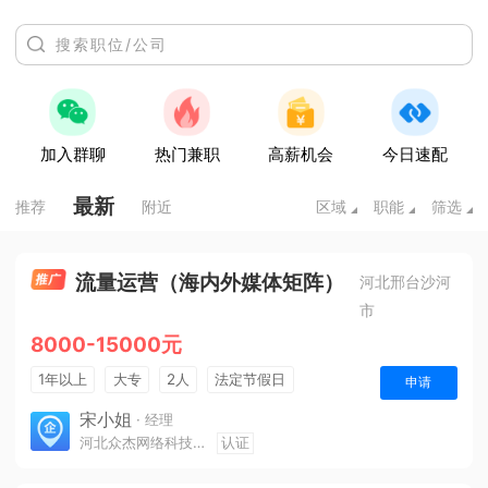
加入群聊
热门兼职
高薪机会
今日速配
最新
推荐
附近
区域
职能
筛选
流量运营（海内外媒体矩阵）
河北邢台沙河
市
8000-15000元
1年以上
大专
2人
法定节假日
申请
宋小姐
· 经理
河北众杰网络科技有限公司
认证