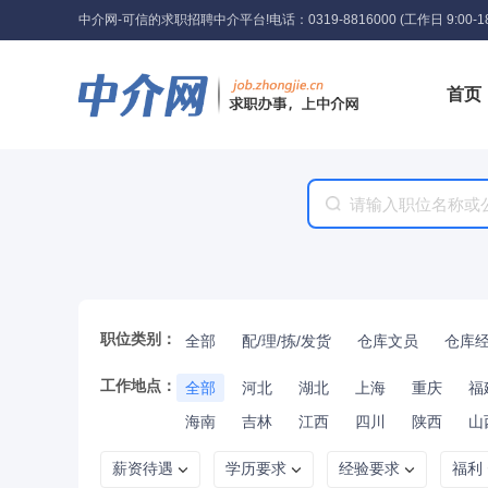
中介网-可信的求职招聘中介平台!
电话：0319-8816000 (工作日 9:00-18
首页
工具
职位类别：
全部
配/理/拣/发货
仓库文员
仓库经
工作地点：
全部
河北
湖北
上海
重庆
福
海南
吉林
江西
四川
陕西
山
薪资待遇
学历要求
经验要求
福利