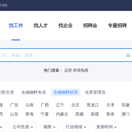
:00)
找工作
找人才
找企业
招聘会
专题招聘
箱
热门搜索：
运营
跨境电商
理/主管
仓储物料专员
仓储物料经理
仓库管理员
建
广东
云南
广西
辽宁
北京
黑龙江
天津
安徽
西
山东
青海
宁夏
内蒙古
西藏
新疆
香港
澳门
公司性质
规模
行业领域
更新时间