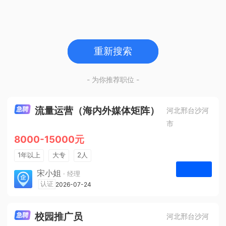
重新搜索
- 为你推荐职位 -
流量运营（海内外媒体矩阵）
河北邢台沙河
市
8000-15000元
1年以上
大专
2人
法定节假日
宋小姐
· 经理
河北众杰网络科技有限公司
认证
2026-07-24
申请
校园推广员
河北邢台沙河