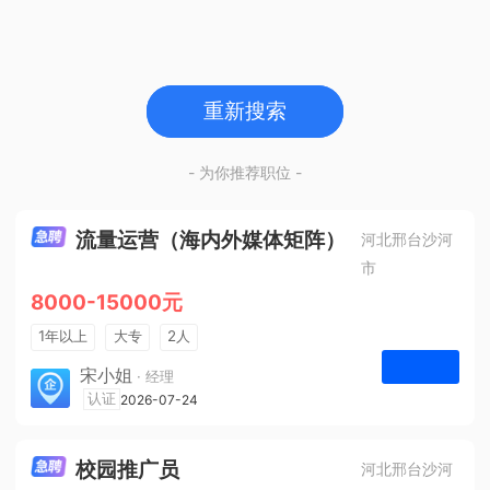
重新搜索
- 为你推荐职位 -
流量运营（海内外媒体矩阵）
河北邢台沙河
市
8000-15000元
1年以上
大专
2人
法定节假日
宋小姐
· 经理
河北众杰网络科技有限公司
认证
2026-07-24
申请
校园推广员
河北邢台沙河