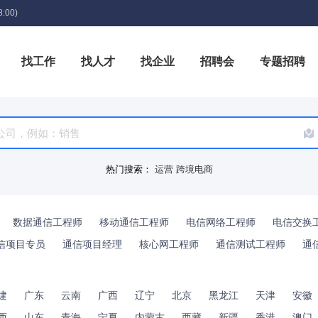
:00)
找工作
找人才
找企业
招聘会
专题招聘
箱
热门搜索：
运营
跨境电商
数据通信工程师
移动通信工程师
电信网络工程师
电信交换
信项目专员
通信项目经理
核心网工程师
通信测试工程师
通
建
广东
云南
广西
辽宁
北京
黑龙江
天津
安徽
西
山东
青海
宁夏
内蒙古
西藏
新疆
香港
澳门