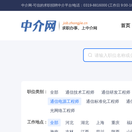
中介网-可信的求职招聘中介平台!
电话：0319-8816000 (工作日 9:00-18
首页
工具
职位类别：
全部
通信技术工程师
通信研发工程师
通信电源工程师
通信标准化工程师
通
光网络工程师
工作地点：
全部
河北
湖北
上海
重庆
福
海南
吉林
江西
四川
陕西
山