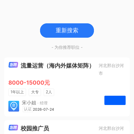
重新搜索
- 为你推荐职位 -
流量运营（海内外媒体矩阵）
河北邢台沙河
市
8000-15000元
1年以上
大专
2人
法定节假日
宋小姐
· 经理
河北众杰网络科技有限公司
认证
2026-07-24
申请
校园推广员
河北邢台沙河