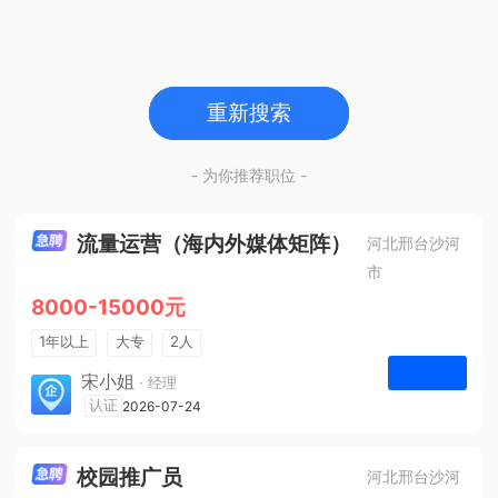
重新搜索
- 为你推荐职位 -
流量运营（海内外媒体矩阵）
河北邢台沙河
市
8000-15000元
1年以上
大专
2人
法定节假日
宋小姐
· 经理
河北众杰网络科技有限公司
认证
2026-07-24
申请
校园推广员
河北邢台沙河