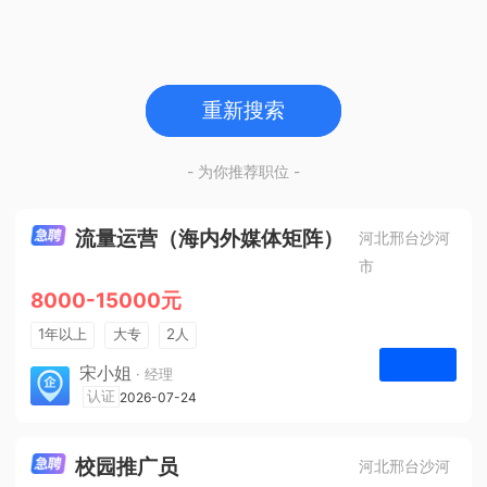
重新搜索
- 为你推荐职位 -
流量运营（海内外媒体矩阵）
河北邢台沙河
市
8000-15000元
1年以上
大专
2人
法定节假日
宋小姐
· 经理
河北众杰网络科技有限公司
认证
2026-07-24
申请
校园推广员
河北邢台沙河