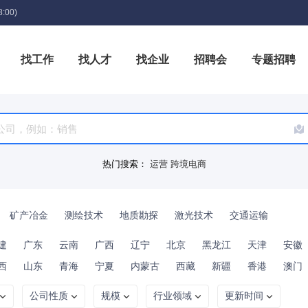
:00)
找工作
找人才
找企业
招聘会
专题招聘
箱
热门搜索：
运营
跨境电商
矿产冶金
测绘技术
地质勘探
激光技术
交通运输
建
广东
云南
广西
辽宁
北京
黑龙江
天津
安徽
西
山东
青海
宁夏
内蒙古
西藏
新疆
香港
澳门
公司性质
规模
行业领域
更新时间