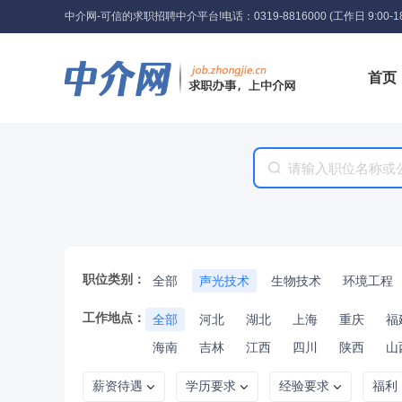
中介网-可信的求职招聘中介平台!
电话：0319-8816000 (工作日 9:00-18
首页
工具
职位类别：
全部
声光技术
生物技术
环境工程
工作地点：
全部
河北
湖北
上海
重庆
福
海南
吉林
江西
四川
陕西
山
薪资待遇
学历要求
经验要求
福利