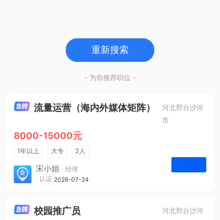
重新搜索
- 为你推荐职位 -
流量运营（海内外媒体矩阵）
河北邢台沙河
市
8000-15000元
1年以上
大专
2人
法定节假日
宋小姐
· 经理
河北众杰网络科技有限公司
认证
2026-07-24
申请
校园推广员
河北邢台沙河