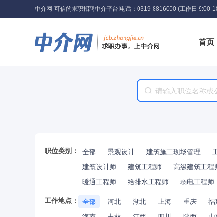
中介网-可信的求职招聘中介平台!
电话：0319-8816000 (工作日 9:00-18
首页
工具
职位类别：
全部
景观设计
建筑施工现场管理
建筑设计师
建筑工程师
高级建筑工程
暖通工程师
给排水工程师
弱电工程师
工作地点：
全部
河北
湖北
上海
重庆
福
海南
吉林
江西
四川
陕西
山