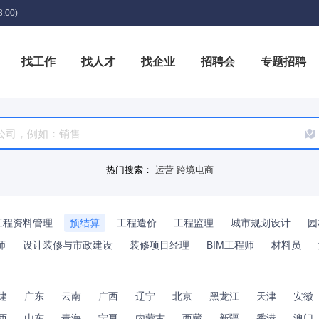
:00)
找工作
找人才
找企业
招聘会
专题招聘
箱
热门搜索：
运营
跨境电商
工程资料管理
预结算
工程造价
工程监理
城市规划设计
园
师
设计装修与市政建设
装修项目经理
BIM工程师
材料员
建
广东
云南
广西
辽宁
北京
黑龙江
天津
安徽
西
山东
青海
宁夏
内蒙古
西藏
新疆
香港
澳门