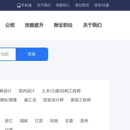
手机端
关于我们
我要招人
登记简历
登录/注册
公招
技能提升
附近职位
关于我们
地图
林设计
室内设计
土木/土建/结构工程师
测绘/测量
施工员
软装设计师
幕墙工程师
浙江
湖南
江苏
河南
甘肃
贵州
台湾