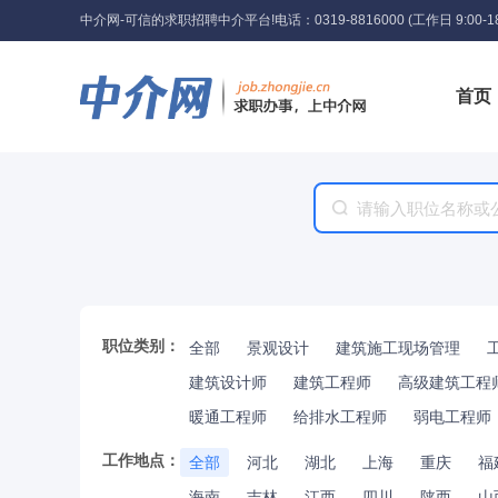
中介网-可信的求职招聘中介平台!
电话：0319-8816000 (工作日 9:00-18
首页
工具
职位类别：
全部
景观设计
建筑施工现场管理
建筑设计师
建筑工程师
高级建筑工程
暖通工程师
给排水工程师
弱电工程师
工作地点：
全部
河北
湖北
上海
重庆
福
海南
吉林
江西
四川
陕西
山