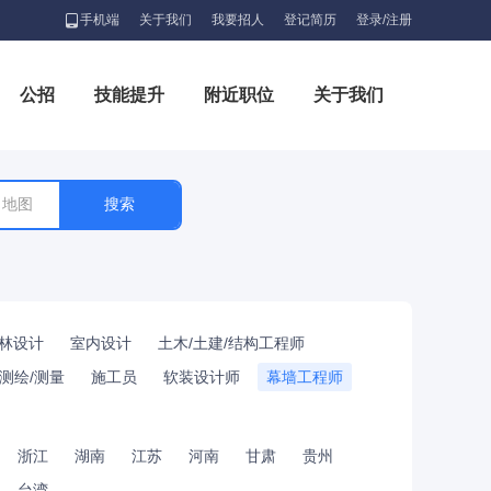
手机端
关于我们
我要招人
登记简历
登录/注册
公招
技能提升
附近职位
关于我们
地图
林设计
室内设计
土木/土建/结构工程师
测绘/测量
施工员
软装设计师
幕墙工程师
浙江
湖南
江苏
河南
甘肃
贵州
台湾