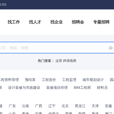
:00)
找工作
找人才
找企业
招聘会
专题招聘
箱
热门搜索：
运营
跨境电商
工程资料管理
预结算
工程造价
工程监理
城市规划设计
园
师
设计装修与市政建设
装修项目经理
BIM工程师
材料员
建
广东
云南
广西
辽宁
北京
黑龙江
天津
安徽
西
山东
青海
宁夏
内蒙古
西藏
新疆
香港
澳门