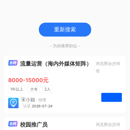
重新搜索
- 为你推荐职位 -
流量运营（海内外媒体矩阵）
河北邢台沙河
市
8000-15000元
1年以上
大专
2人
法定节假日
宋小姐
· 经理
河北众杰网络科技有限公司
认证
2026-07-24
申请
校园推广员
河北邢台沙河