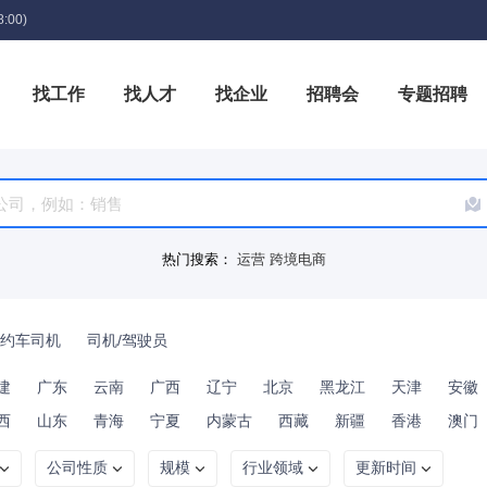
:00)
找工作
找人才
找企业
招聘会
专题招聘
箱
热门搜索：
运营
跨境电商
约车司机
司机/驾驶员
建
广东
云南
广西
辽宁
北京
黑龙江
天津
安徽
西
山东
青海
宁夏
内蒙古
西藏
新疆
香港
澳门
公司性质
规模
行业领域
更新时间