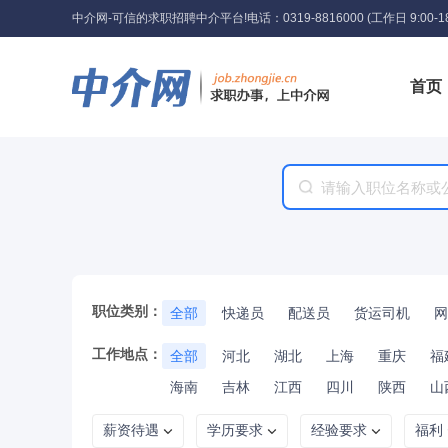
中介网-可信的求职招聘中介平台!
电话：0319-8816000 (工作日 9:00-18
首页
工具
职位类别：
全部
快递员
配送员
货运司机
网
工作地点：
全部
河北
湖北
上海
重庆
福
海南
吉林
江西
四川
陕西
山
薪资待遇
学历要求
经验要求
福利