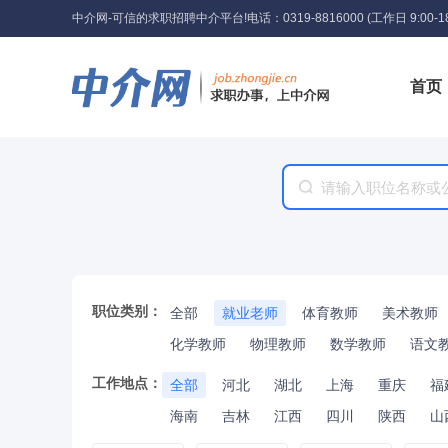
中介网-可信的求职招聘中介平台!
电话：0319-8816000 (工作日 9:00-18
首页
工具
职位类别：
全部
就业老师
体育教师
美术教师
化学教师
物理教师
数学教师
语文
工作地点：
全部
河北
湖北
上海
重庆
福
海南
吉林
江西
四川
陕西
山