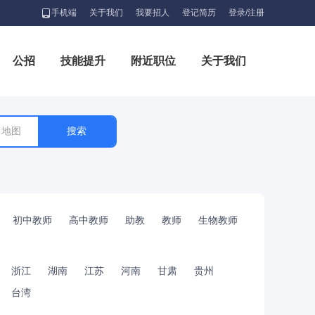
手机端
关于我们
我要招人
登记简历
登录/注册
公招
技能提升
附近职位
关于我们
地图
初中教师
高中教师
助教
教师
生物教师
浙江
湖南
江苏
河南
甘肃
贵州
台湾