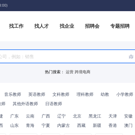
:00)
找工作
找人才
找企业
招聘会
专题招聘
箱
热门搜索：
运营
跨境电商
音乐教师
英语教师
文科教师
理科教师
幼教
小学教师
教师
其他外语教师
日语教师
建
广东
云南
广西
辽宁
北京
黑龙江
天津
安徽
西
山东
青海
宁夏
内蒙古
西藏
新疆
香港
澳门