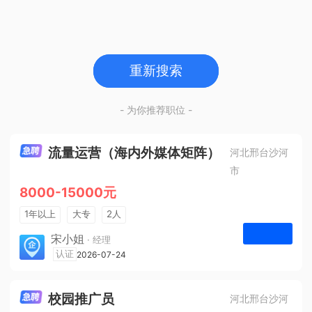
重新搜索
- 为你推荐职位 -
流量运营（海内外媒体矩阵）
河北邢台沙河
市
8000-15000元
1年以上
大专
2人
法定节假日
宋小姐
· 经理
河北众杰网络科技有限公司
认证
2026-07-24
申请
校园推广员
河北邢台沙河