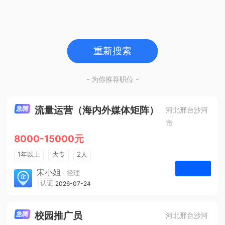
重新搜索
- 为你推荐职位 -
流量运营（海内外媒体矩阵）
河北邢台沙河
市
8000-15000元
1年以上
大专
2人
法定节假日
宋小姐
· 经理
河北众杰网络科技有限公司
认证
2026-07-24
申请
校园推广员
河北邢台沙河