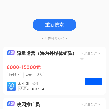
重新搜索
- 为你推荐职位 -
流量运营（海内外媒体矩阵）
河北邢台沙河
市
8000-15000元
1年以上
大专
2人
法定节假日
宋小姐
· 经理
河北众杰网络科技有限公司
认证
2026-07-24
申请
校园推广员
河北邢台沙河