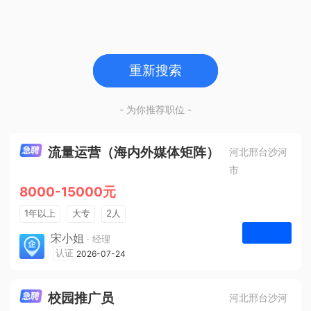
重新搜索
- 为你推荐职位 -
流量运营（海内外媒体矩阵）
河北邢台沙河
市
8000-15000元
1年以上
大专
2人
法定节假日
宋小姐
· 经理
河北众杰网络科技有限公司
认证
2026-07-24
申请
校园推广员
河北邢台沙河