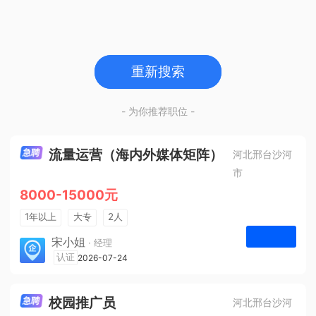
重新搜索
- 为你推荐职位 -
流量运营（海内外媒体矩阵）
河北邢台沙河
市
8000-15000元
1年以上
大专
2人
法定节假日
宋小姐
· 经理
河北众杰网络科技有限公司
认证
2026-07-24
申请
校园推广员
河北邢台沙河