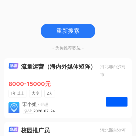
重新搜索
- 为你推荐职位 -
流量运营（海内外媒体矩阵）
河北邢台沙河
市
8000-15000元
1年以上
大专
2人
法定节假日
宋小姐
· 经理
河北众杰网络科技有限公司
认证
2026-07-24
申请
校园推广员
河北邢台沙河