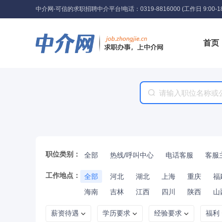
中介网-可信的求职招聘中介平台!
电话：0319-8816000 (工作日 9:00-18
首页
工具
职位类别：
全部
热线/呼叫中心
电话客服
客服
工作地点：
全部
河北
湖北
上海
重庆
福
海南
吉林
江西
四川
陕西
山
薪资待遇
学历要求
经验要求
福利