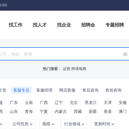
:00)
找工作
找人才
找企业
招聘会
专题招聘
箱
热门搜索：
运营
跨境电商
主管
客服专员
客服经理
网店客服
售后咨询
售前咨询
建
广东
云南
广西
辽宁
北京
黑龙江
天津
安徽
西
山东
青海
宁夏
内蒙古
西藏
新疆
香港
澳门
公司性质
规模
行业领域
更新时间