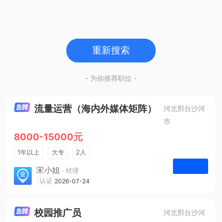
重新搜索
- 为你推荐职位 -
流量运营（海内外媒体矩阵）
河北邢台沙河
市
8000-15000元
1年以上
大专
2人
法定节假日
宋小姐
· 经理
河北众杰网络科技有限公司
认证
2026-07-24
申请
校园推广员
河北邢台沙河