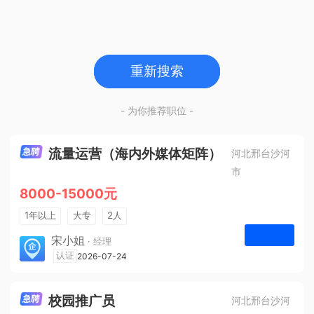
重新搜索
- 为你推荐职位 -
流量运营（海内外媒体矩阵）
河北邢台沙河
市
8000-15000元
1年以上
大专
2人
法定节假日
宋小姐
· 经理
河北众杰网络科技有限公司
认证
2026-07-24
申请
校园推广员
河北邢台沙河